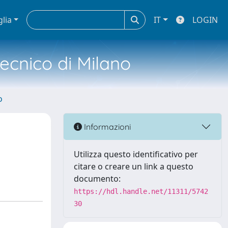
glia
IT
LOGIN
tecnico di Milano
o
Informazioni
Utilizza questo identificativo per
citare o creare un link a questo
documento:
https://hdl.handle.net/11311/5742
30