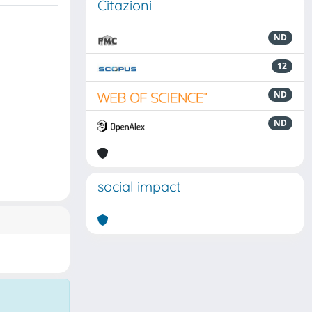
Citazioni
ND
12
ND
ND
social impact