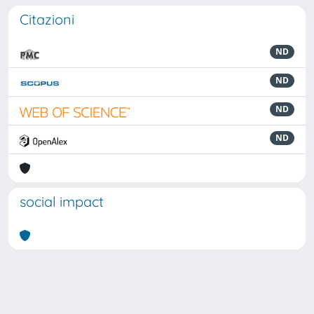
Citazioni
ND
ND
ND
ND
social impact