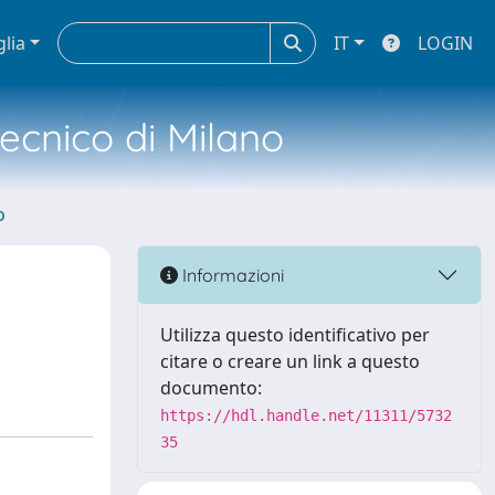
glia
IT
LOGIN
tecnico di Milano
o
Informazioni
Utilizza questo identificativo per
citare o creare un link a questo
documento:
https://hdl.handle.net/11311/5732
35