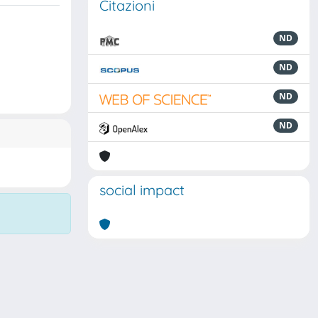
Citazioni
ND
ND
ND
ND
social impact