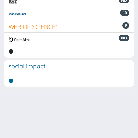
ND
10
9
ND
social impact