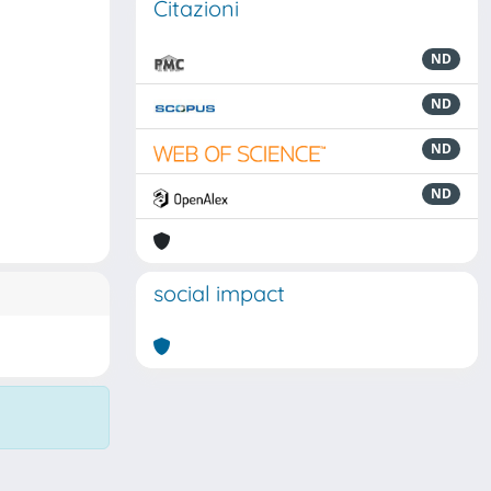
Citazioni
ND
ND
ND
ND
social impact