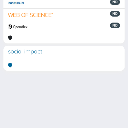
ND
ND
ND
social impact
Powered by
IRIS
-
about IRIS
-