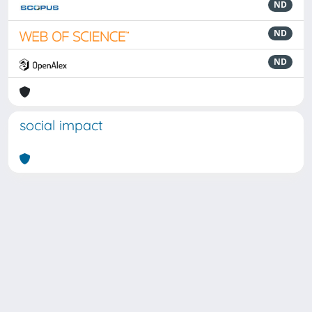
ND
ND
ND
social impact
Powered by
IRIS
-
about IRIS
-