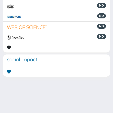
ND
ND
ND
ND
social impact