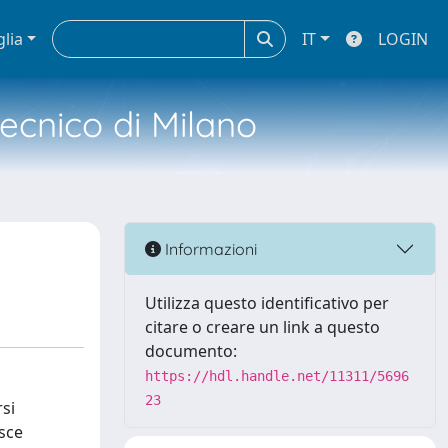
glia
IT
LOGIN
tecnico di Milano
Informazioni
Utilizza questo identificativo per
citare o creare un link a questo
documento:
https://hdl.handle.net/11311/5696
23
rsi
osce