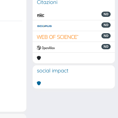
Citazioni
ND
ND
ND
ND
social impact