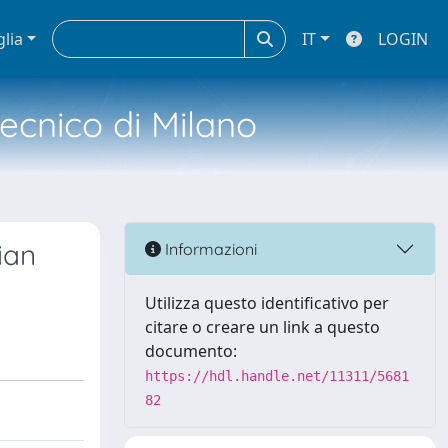
glia
IT
LOGIN
tecnico di Milano
ian
Informazioni
Utilizza questo identificativo per
citare o creare un link a questo
documento:
https://hdl.handle.net/11311/5681
82