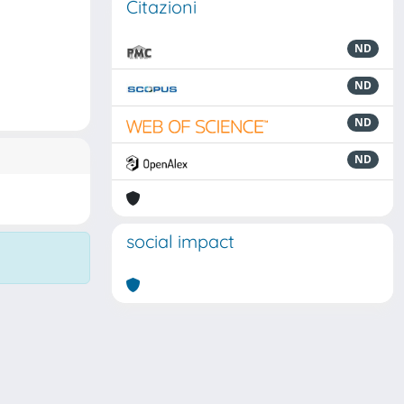
Citazioni
ND
ND
ND
ND
social impact