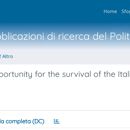
Home
Sfo
licazioni di ricerca del Poli
2 Altro
portunity for the survival of the Ital
a completa (DC)