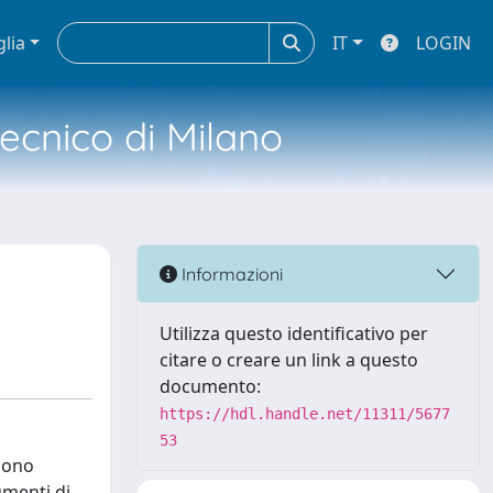
glia
IT
LOGIN
tecnico di Milano
Informazioni
Utilizza questo identificativo per
citare o creare un link a questo
documento:
https://hdl.handle.net/11311/5677
53
 sono
umenti di