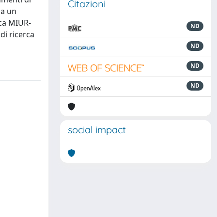
Citazioni
da un
rca MIUR-
ND
di ricerca
ND
ND
ND
social impact