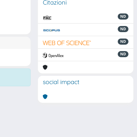
Citazioni
ND
ND
ND
ND
social impact