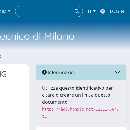
glia
IT
LOGIN
tecnico di Milano
o
NG
Informazioni
Utilizza questo identificativo per
citare o creare un link a questo
documento:
https://hdl.handle.net/11311/5673
51