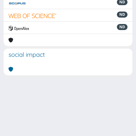
ND
ND
ND
social impact
Powered by
IRIS
-
about IRIS
-