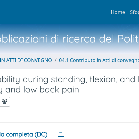
Home
Sfo
licazioni di ricerca del Poli
IN ATTI DI CONVEGNO
04.1 Contributo in Atti di convegn
ility during standing, flexion, and 
ty and low back pain
a completa (DC)