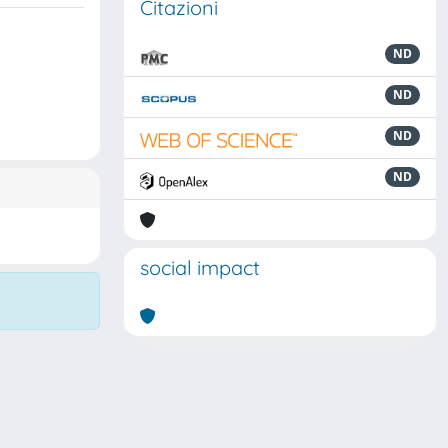
Citazioni
ND
ND
ND
ND
social impact