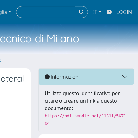
glia
IT
LOGIN
tecnico di Milano
o
lateral
Informazioni
Utilizza questo identificativo per
citare o creare un link a questo
documento:
https://hdl.handle.net/11311/5671
04