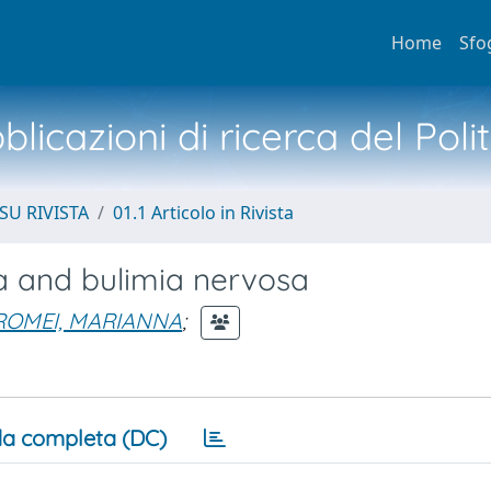
Home
Sfo
licazioni di ricerca del Poli
SU RIVISTA
01.1 Articolo in Rivista
ia and bulimia nervosa
ROMEI, MARIANNA
;
a completa (DC)