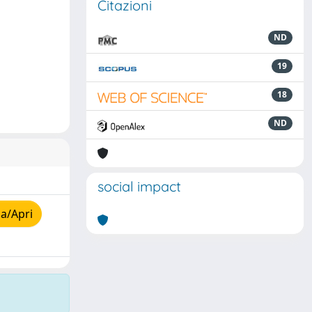
Citazioni
ND
19
18
ND
social impact
a/Apri