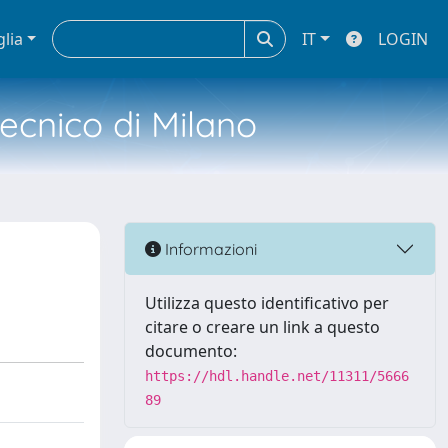
glia
IT
LOGIN
tecnico di Milano
Informazioni
Utilizza questo identificativo per
citare o creare un link a questo
documento:
https://hdl.handle.net/11311/5666
89