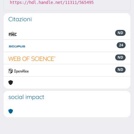
https://hdl.handle.net/11311/565495
Citazioni
ND
24
ND
ND
social impact