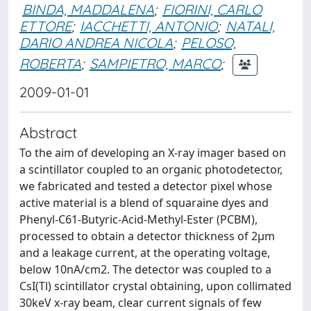
BINDA, MADDALENA
;
FIORINI, CARLO
ETTORE
;
IACCHETTI, ANTONIO
;
NATALI,
DARIO ANDREA NICOLA
;
PELOSO,
ROBERTA
;
SAMPIETRO, MARCO
;
2009-01-01
Abstract
To the aim of developing an X-ray imager based on
a scintillator coupled to an organic photodetector,
we fabricated and tested a detector pixel whose
active material is a blend of squaraine dyes and
Phenyl-C61-Butyric-Acid-Methyl-Ester (PCBM),
processed to obtain a detector thickness of 2μm
and a leakage current, at the operating voltage,
below 10nA/cm2. The detector was coupled to a
CsI(Tl) scintillator crystal obtaining, upon collimated
30keV x-ray beam, clear current signals of few