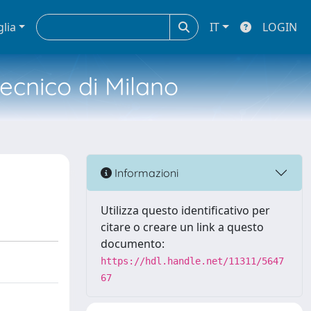
glia
IT
LOGIN
tecnico di Milano
Informazioni
Utilizza questo identificativo per
citare o creare un link a questo
documento:
https://hdl.handle.net/11311/5647
67