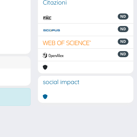
Citazioni
ND
ND
ND
ND
social impact