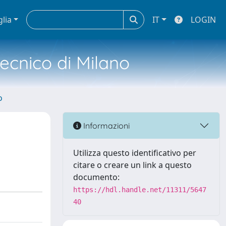
glia
IT
LOGIN
tecnico di Milano
o
Informazioni
Utilizza questo identificativo per
citare o creare un link a questo
documento:
https://hdl.handle.net/11311/5647
40