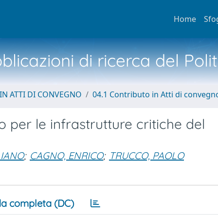
Home
Sfo
licazioni di ricerca del Poli
IN ATTI DI CONVEGNO
04.1 Contributo in Atti di convegn
io per le infrastrutture critiche del
LIANO
;
CAGNO, ENRICO
;
TRUCCO, PAOLO
a completa (DC)