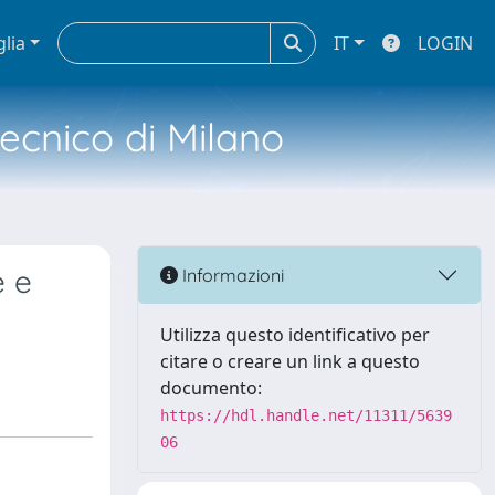
glia
IT
LOGIN
tecnico di Milano
e e
Informazioni
Utilizza questo identificativo per
citare o creare un link a questo
documento:
https://hdl.handle.net/11311/5639
06