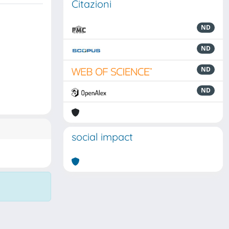
Citazioni
ND
ND
ND
ND
social impact