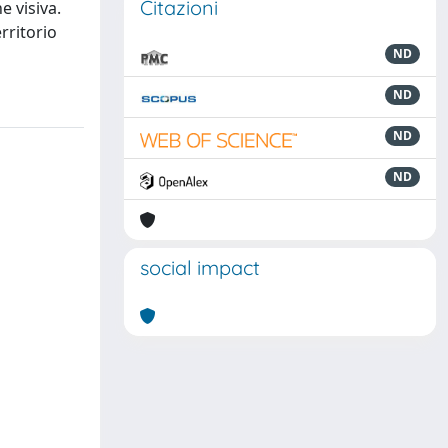
Citazioni
e visiva.
erritorio
ND
ND
ND
ND
social impact