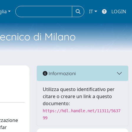
glia
IT
LOGIN
tecnico di Milano
Informazioni
Utilizza questo identificativo per
citare o creare un link a questo
documento:
https://hdl.handle.net/11311/5637
99
izzazione
 far