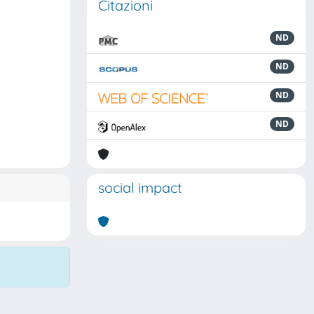
Citazioni
ND
ND
ND
ND
social impact