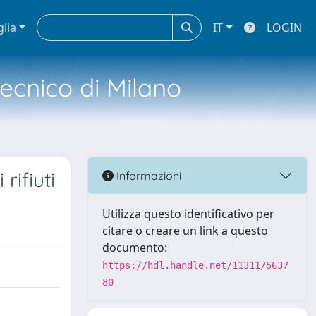
glia
IT
LOGIN
tecnico di Milano
rifiuti
Informazioni
Utilizza questo identificativo per
citare o creare un link a questo
documento:
https://hdl.handle.net/11311/5637
80