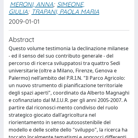
MERONI, ANNA
;
SIMEONE,
GIULIA
;
TRAPANI, PAOLA MARIA
2009-01-01
Abstract
Questo volume testimonia la declinazione milanese
- ed il senso del suo contributo generale - del
percorso di ricerca sviluppatosi tra quattro Sedi
universitarie (oltre a Milano, Firenze, Genova e
Palermo) nell'ambito del P.R.I.N. "Il Parco Agricolo:
un nuovo strumento di pianificazione territoriale
degli spazi aperti", coordinato da Alberto Magnaghi
e cofinanziato dal M.I.U.R. per gli anni 2005-2007. A
partire dal riconosci-mento condiviso del ruolo
strategico giocato dall'agricoltura nel
riorientamento in senso autosostenibile del
modello e delle scelte dello "sviluppo", la ricerca ha
toccato localmente tematismi e approcci differenti