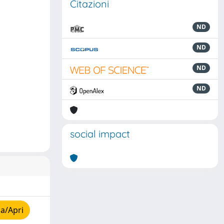
Citazioni
ND
ND
ND
ND
social impact
a/Apri