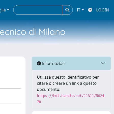
glia
IT
LOGIN
tecnico di Milano
Informazioni
Utilizza questo identificativo per
citare o creare un link a questo
documento:
https://hdl.handle.net/11311/5624
70