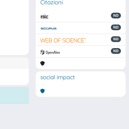
Citazioni
ND
ND
ND
ND
social impact