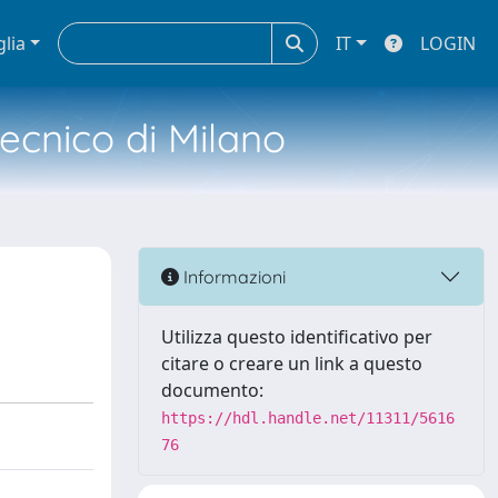
glia
IT
LOGIN
tecnico di Milano
Informazioni
Utilizza questo identificativo per
citare o creare un link a questo
documento:
https://hdl.handle.net/11311/5616
76