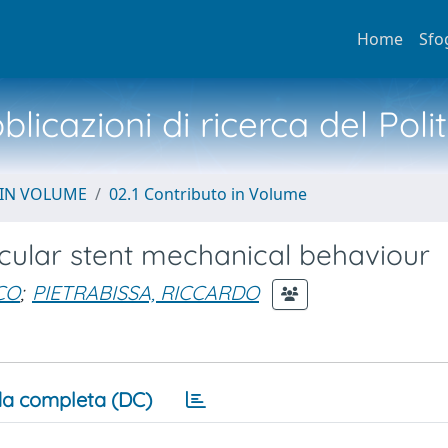
Home
Sfo
licazioni di ricerca del Poli
 IN VOLUME
02.1 Contributo in Volume
cular stent mechanical behaviour
CO
;
PIETRABISSA, RICCARDO
a completa (DC)