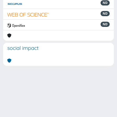
ND
ND
ND
social impact
Powered by
IRIS
-
about IRIS
-