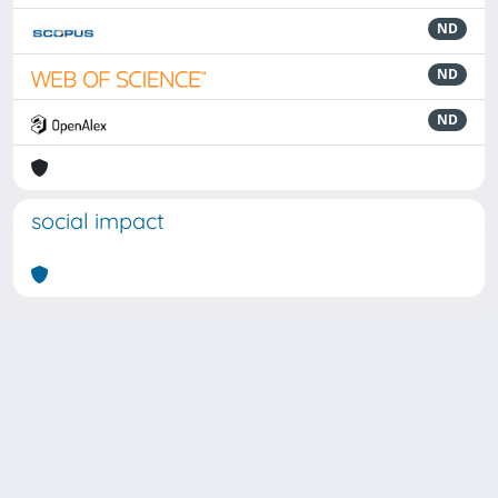
ND
ND
ND
social impact
Powered by
IRIS
-
about IRIS
-