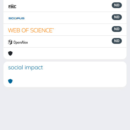
ND
ND
ND
ND
social impact