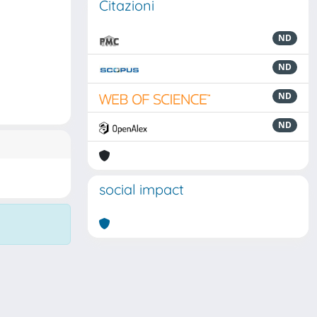
Citazioni
ND
ND
ND
ND
social impact