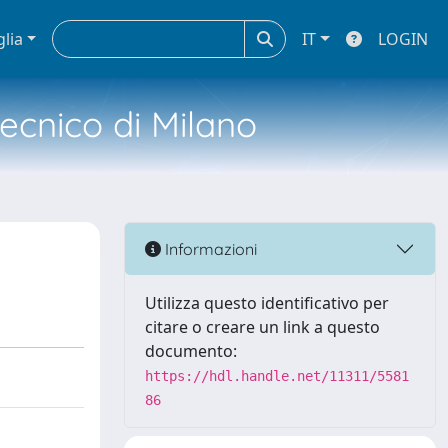
glia
IT
LOGIN
tecnico di Milano
Informazioni
Utilizza questo identificativo per
citare o creare un link a questo
documento:
https://hdl.handle.net/11311/5581
86