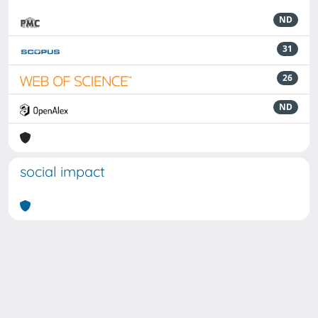
ND
31
26
ND
social impact