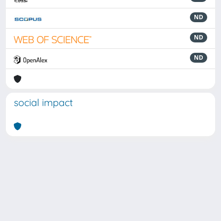
ND
ND
ND
social impact