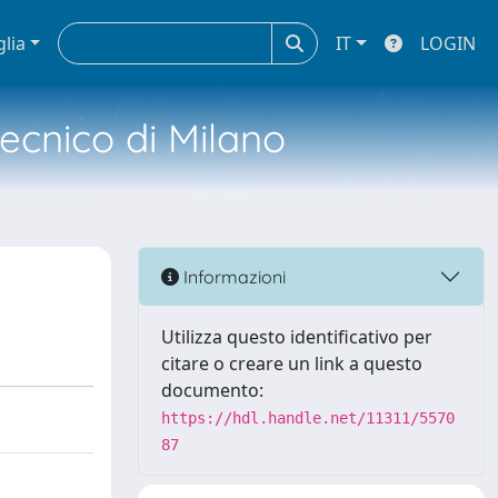
glia
IT
LOGIN
tecnico di Milano
Informazioni
Utilizza questo identificativo per
citare o creare un link a questo
documento:
https://hdl.handle.net/11311/5570
87