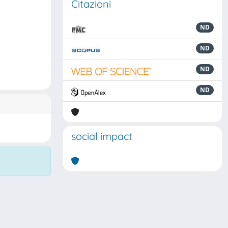
Citazioni
ND
ND
ND
ND
social impact