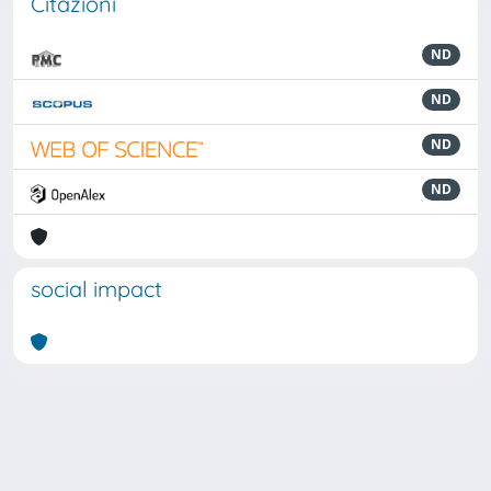
Citazioni
ND
ND
ND
ND
social impact