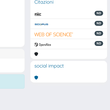
Citazioni
ND
ND
ND
ND
social impact