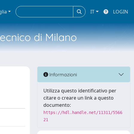
glia
IT
LOGIN
tecnico di Milano
Informazioni
Utilizza questo identificativo per
citare o creare un link a questo
documento:
https://hdl.handle.net/11311/5566
21