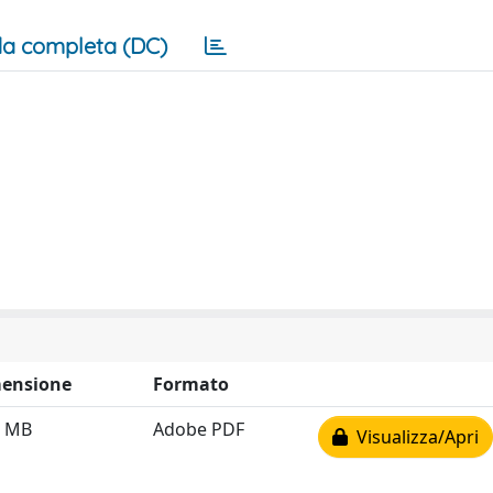
a completa (DC)
ensione
Formato
7 MB
Adobe PDF
Visualizza/Apri