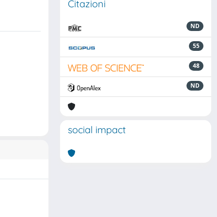
Citazioni
ND
55
48
ND
social impact