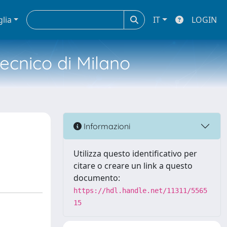
glia
IT
LOGIN
tecnico di Milano
e
Informazioni
Utilizza questo identificativo per
citare o creare un link a questo
documento:
https://hdl.handle.net/11311/5565
15