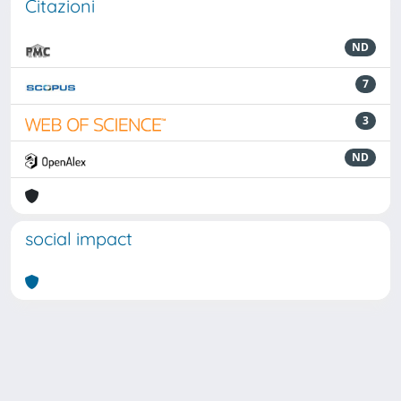
Citazioni
ND
7
3
ND
social impact