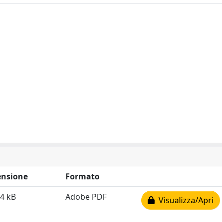
nsione
Formato
4 kB
Adobe PDF
Visualizza/Apri