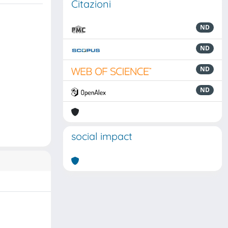
Citazioni
ND
ND
ND
ND
social impact