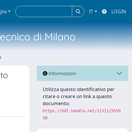
glia
IT
LOGIN
tecnico di Milano
o
 to
Informazioni
Utilizza questo identificativo per
citare o creare un link a questo
documento:
https://hdl.handle.net/11311/5559
98