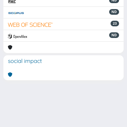
ND
ND
23
ND
social impact