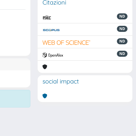
Citazioni
ND
ND
ND
ND
social impact