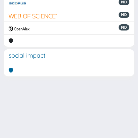
ND
ND
ND
social impact
Powered by
IRIS
-
about IRIS
-