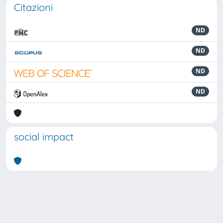
Citazioni
ND
ND
ND
ND
social impact