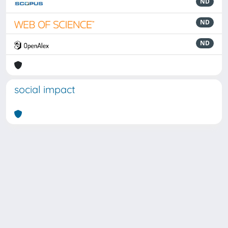
ND
ND
ND
social impact
Powered by
IRIS
-
about IRIS
-