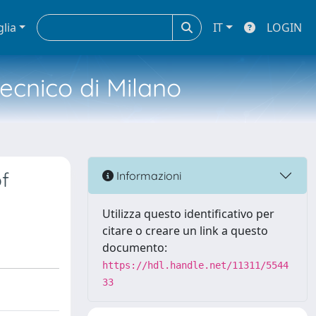
glia
IT
LOGIN
tecnico di Milano
f
Informazioni
Utilizza questo identificativo per
citare o creare un link a questo
documento:
https://hdl.handle.net/11311/5544
33