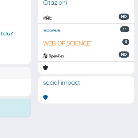
Citazioni
ND
11
OLOGY
6
ND
social impact