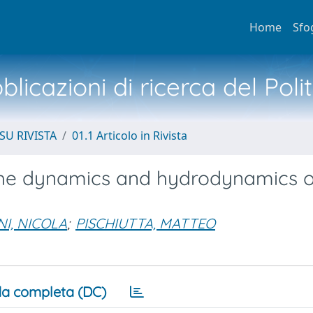
Home
Sfo
licazioni di ricerca del Poli
SU RIVISTA
01.1 Articolo in Rivista
the dynamics and hydrodynamics o
NI, NICOLA
;
PISCHIUTTA, MATTEO
a completa (DC)