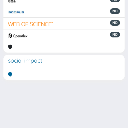
ND
ND
ND
social impact