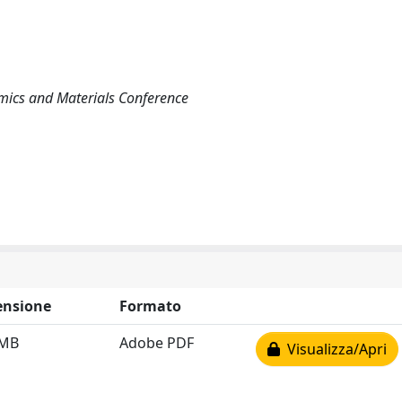
mics and Materials Conference
nsione
Formato
 MB
Adobe PDF
Visualizza/Apri