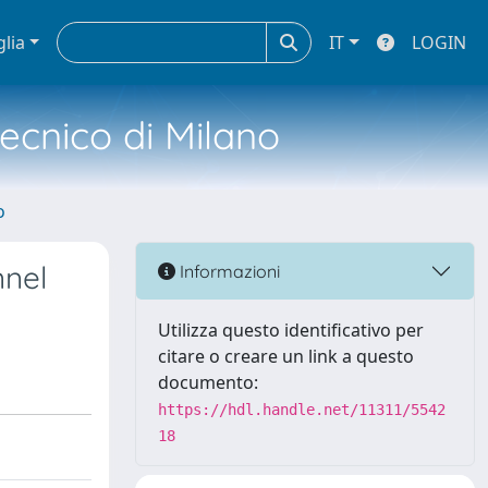
glia
IT
LOGIN
tecnico di Milano
o
nnel
Informazioni
Utilizza questo identificativo per
citare o creare un link a questo
documento:
https://hdl.handle.net/11311/5542
18