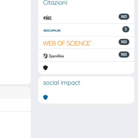
Citazioni
ND
5
ND
ND
social impact