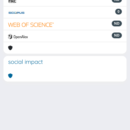
0
ND
ND
social impact