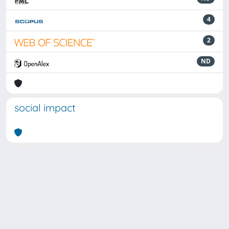
4
2
ND
social impact