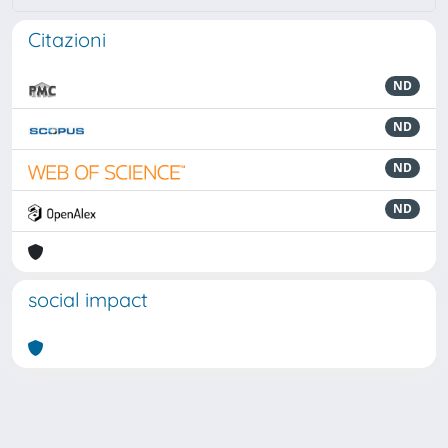
Citazioni
ND
ND
ND
ND
social impact