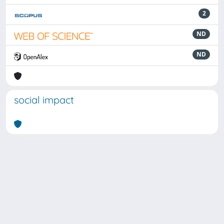
2
ND
ND
social impact