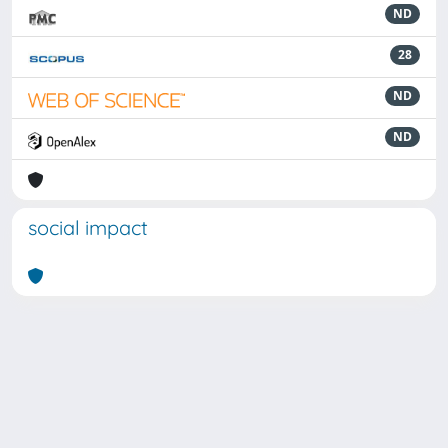
ND
28
ND
ND
social impact